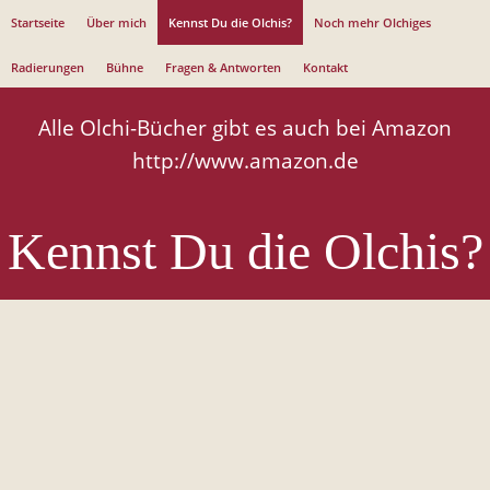
Jump to navigation
Startseite
Über mich
Kennst Du die Olchis?
Noch mehr Olchiges
Radierungen
Bühne
Fragen & Antworten
Kontakt
Alle Olchi-Bücher gibt es auch bei Amazon
http://www.amazon.de
Kennst Du die Olchis?