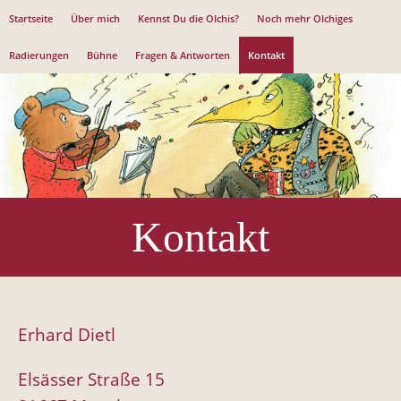
Jump to navigation
Startseite
Über mich
Kennst Du die Olchis?
Noch mehr Olchiges
Radierungen
Bühne
Fragen & Antworten
Kontakt
Kontakt
Erhard Dietl
Elsässer Straße 15